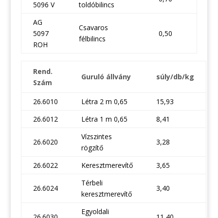
5096 V
toldóbilincs
AG
Csavaros
5097
0,50
félbilincs
ROH
Rend.
Guruló állvány
súly/db/kg
Szám
26.6010
Létra 2 m 0,65
15,93
26.6012
Létra 1 m 0,65
8,41
Vízszintes
26.6020
3,28
rögzítő
26.6022
Keresztmerevítő
3,65
Térbeli
26.6024
3,40
keresztmerevítő
Egyoldali
26.6030
11,40