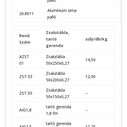
palló
Alumínium sima
26.8011
palló
Zsalutábla,
Rend.
tartó
súly/db/kg
Szám
gerenda
AZST
Zsalutábla
14,50
01
50x250x0,27
Zsalutábla
ZST 03
12,00
50x200x0,27
Zsalutábla
ZST 05
–
50x150x0,27
tartó gerenda
AIG1,8
–
1,8 fm
tartó gerenda
AIG2,5
12,25