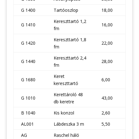
G 1400
Tartóoszlop
18,00
Kereszttartó 1,2
G 1410
16,00
fm
Kereszttartó 1,8
G 1420
22,00
fm
Kereszttartó 2,4
G 1440
28,00
fm
Keret
G 1680
6,00
kereszttartó
Kerettároló 48
G 1010
43,00
db keretre
B 1040
Kis konzol
2,60
AL001
Lábdeszka 3 m
5,50
AG
Raschel háló