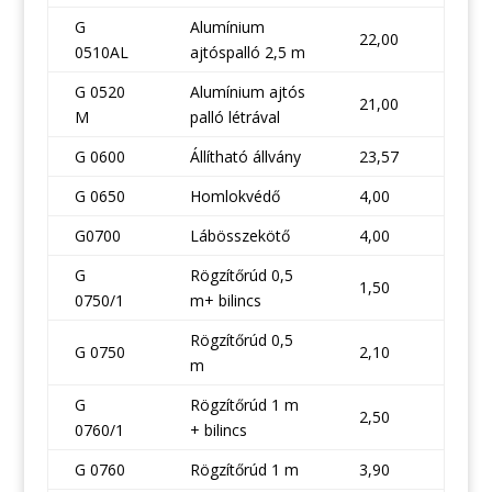
G
Alumínium
22,00
0510AL
ajtóspalló 2,5 m
G 0520
Alumínium ajtós
21,00
M
palló létrával
G 0600
Állítható állvány
23,57
G 0650
Homlokvédő
4,00
G0700
Lábösszekötő
4,00
G
Rögzítőrúd 0,5
1,50
0750/1
m+ bilincs
Rögzítőrúd 0,5
G 0750
2,10
m
G
Rögzítőrúd 1 m
2,50
0760/1
+ bilincs
G 0760
Rögzítőrúd 1 m
3,90