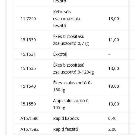
feszítő
Kétorsós
11.7240
csatornazsalu
13,00
feszítő
Ékes biztosítású
15.1530
11,00
zsaluszorító 0,7-ig
15.1531
Ékkötél
–
Ékes biztosítású
15.1535
13,00
zsaluszorító 0-120-ig
Ékes zsaluszorító 0-
15.1540
18,00
160-ig
Alapzsaluszorító 0-
15.1550
13,00
105-ig
A15.1580
Rapid kapocs
0,40
A15.1582
Rapid feszítő
2,00