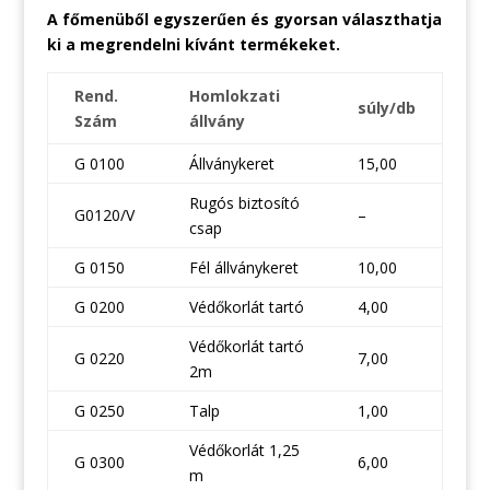
A főmenüből egyszerűen és gyorsan választhatja
ki a megrendelni kívánt termékeket.
Rend.
Homlokzati
súly/db
Szám
állvány
G 0100
Állványkeret
15,00
Rugós biztosító
G0120/V
–
csap
G 0150
Fél állványkeret
10,00
G 0200
Védőkorlát tartó
4,00
Védőkorlát tartó
G 0220
7,00
2m
G 0250
Talp
1,00
Védőkorlát 1,25
G 0300
6,00
m