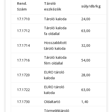
Rend.
Tároló
súly/db/kg
Szám
eszközök
17.1710
Tároló kaloda
24,00
Tároló kaloda
17.1712
63,00
fa oldallal
Hosszabbított
17.1714
32,00
tároló kaloda
Tároló kaloda
17.1716
54,00
fém oldallal
EURO tároló
17.1720
28,00
kaloda
EURO tároló
17.1722
63,00
kaloda
17.1730
Oldaltartó
1,40
Törmeléktároló