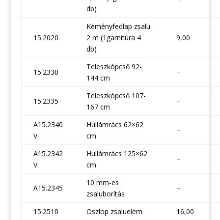
db)
Kéményfedlap zsalu
15.2020
2 m (1garnitúra 4
9,00
db)
Teleszkópcső 92-
15.2330
–
144 cm
Teleszkópcső 107-
15.2335
–
167 cm
A15.2340
Hullámrács 62×62
–
V
cm
A15.2342
Hullámrács 125×62
–
V
cm
10 mm-es
A15.2345
–
zsaluborítás
15.2510
Oszlop zsaluelem
16,00