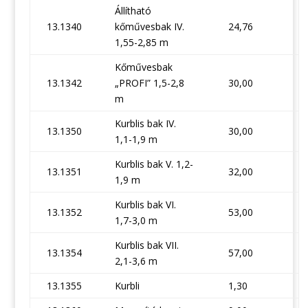
Állítható
13.1340
kőművesbak IV.
24,76
1,55-2,85 m
Kőművesbak
13.1342
„PROFI” 1,5-2,8
30,00
m
Kurblis bak IV.
13.1350
30,00
1,1-1,9 m
Kurblis bak V. 1,2-
13.1351
32,00
1,9 m
Kurblis bak VI.
13.1352
53,00
1,7-3,0 m
Kurblis bak VII.
13.1354
57,00
2,1-3,6 m
13.1355
Kurbli
1,30