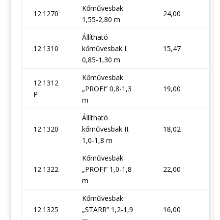
Kőművesbak
12.1270
24,00
1,55-2,80 m
Állítható
12.1310
kőművesbak I.
15,47
0,85-1,30 m
Kőművesbak
12.1312
„PROFI” 0,8-1,3
19,00
P
m
Állítható
12.1320
kőművesbak II.
18,02
1,0-1,8 m
Kőművesbak
12.1322
„PROFI” 1,0-1,8
22,00
m
Kőművesbak
12.1325
„STARR” 1,2-1,9
16,00