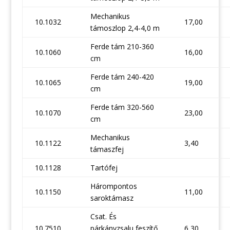
Mechanikus
10.1032
17,00
támoszlop 2,4-4,0 m
Ferde tám 210-360
10.1060
16,00
cm
Ferde tám 240-420
10.1065
19,00
cm
Ferde tám 320-560
10.1070
23,00
cm
Mechanikus
10.1122
3,40
támaszfej
10.1128
Tartófej
Hárompontos
10.1150
11,00
saroktámasz
Csat. És
10.7510
párkányzsalu feszítő
6,30