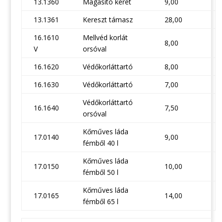
13.1360
Magasító keret
9,00
13.1361
Kereszt támasz
28,00
16.1610
Mellvéd korlát
8,00
V
orsóval
16.1620
Védőkorláttartó
8,00
16.1630
Védőkorláttartó
7,00
Védőkorláttartó
16.1640
7,50
orsóval
Kőműves láda
17.0140
9,00
fémből 40 l
Kőműves láda
17.0150
10,00
fémből 50 l
Kőműves láda
17.0165
14,00
fémből 65 l