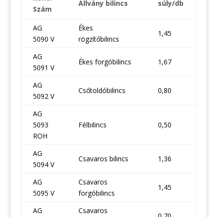
Állvány bilincs
súly/db
Szám
AG
Ékes
1,45
5090 V
rögzítőbilincs
AG
Ékes forgóbilincs
1,67
5091 V
AG
Csőtoldóbilincs
0,80
5092 V
AG
5093
Félbilincs
0,50
ROH
AG
Csavaros bilincs
1,36
5094 V
AG
Csavaros
1,45
5095 V
forgóbilincs
AG
Csavaros
0,70