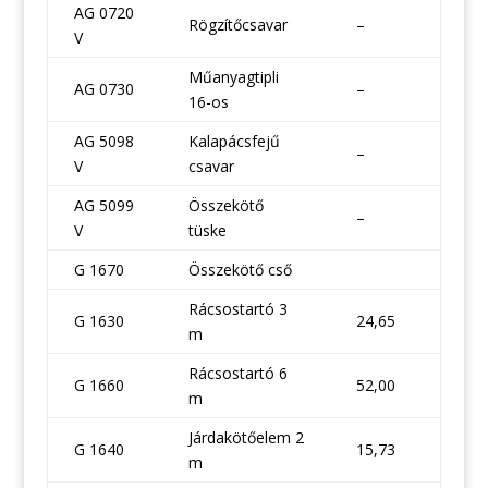
AG 0720
Rögzítőcsavar
–
V
Műanyagtipli
AG 0730
–
16-os
AG 5098
Kalapácsfejű
–
V
csavar
AG 5099
Összekötő
–
V
tüske
G 1670
Összekötő cső
Rácsostartó 3
G 1630
24,65
m
Rácsostartó 6
G 1660
52,00
m
Járdakötőelem 2
G 1640
15,73
m