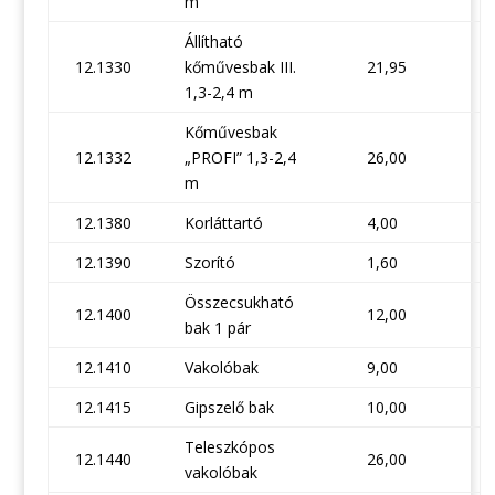
m
Állítható
12.1330
kőművesbak III.
21,95
1,3-2,4 m
Kőművesbak
12.1332
„PROFI” 1,3-2,4
26,00
m
12.1380
Korláttartó
4,00
12.1390
Szorító
1,60
Összecsukható
12.1400
12,00
bak 1 pár
12.1410
Vakolóbak
9,00
12.1415
Gipszelő bak
10,00
Teleszkópos
12.1440
26,00
vakolóbak