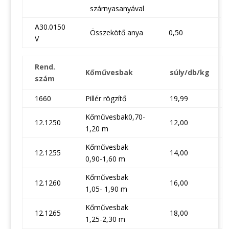
szárnyasanyával
A30.0150
Összekötő anya
0,50
V
Rend.
Kőművesbak
súly/db/kg
szám
1660
Pillér rögzítő
19,99
Kőművesbak0,70-
12.1250
12,00
1,20 m
Kőművesbak
12.1255
14,00
0,90-1,60 m
Kőművesbak
12.1260
16,00
1,05- 1,90 m
Kőművesbak
12.1265
18,00
1,25-2,30 m