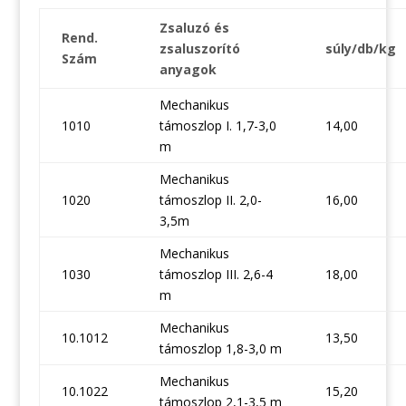
Zsaluzó és
Rend.
zsaluszorító
súly/db/kg
Szám
anyagok
Mechanikus
1010
támoszlop I. 1,7-3,0
14,00
m
Mechanikus
1020
támoszlop II. 2,0-
16,00
3,5m
Mechanikus
1030
támoszlop III. 2,6-4
18,00
m
Mechanikus
10.1012
13,50
támoszlop 1,8-3,0 m
Mechanikus
10.1022
15,20
támoszlop 2,1-3,5 m