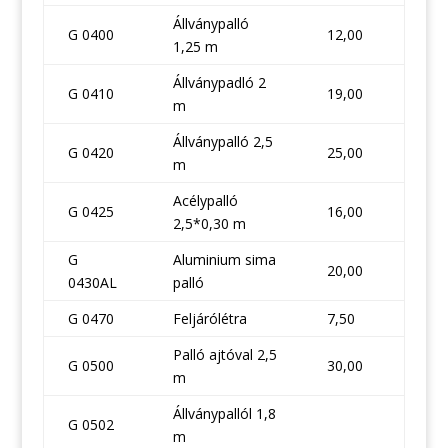
Állványpalló
G 0400
12,00
1,25 m
Állványpadló 2
G 0410
19,00
m
Állványpalló 2,5
G 0420
25,00
m
Acélypalló
G 0425
16,00
2,5*0,30 m
G
Aluminium sima
20,00
0430AL
palló
G 0470
Feljárólétra
7,50
Palló ajtóval 2,5
G 0500
30,00
m
Állványpallól 1,8
G 0502
m