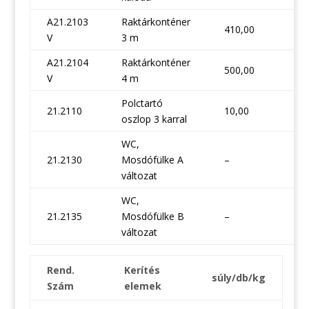
A21.2103
Raktárkonténer
410,00
V
3 m
A21.2104
Raktárkonténer
500,00
V
4 m
Polctartó
21.2110
10,00
oszlop 3 karral
WC,
21.2130
Mosdófülke A
–
változat
WC,
21.2135
Mosdófülke B
–
változat
Rend.
Kerítés
súly/db/kg
Szám
elemek