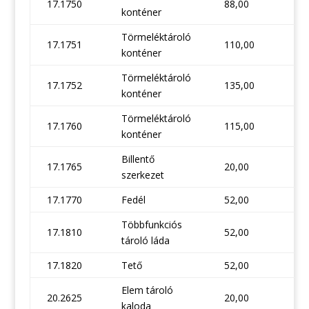
17.1750
88,00
konténer
Törmeléktároló
17.1751
110,00
konténer
Törmeléktároló
17.1752
135,00
konténer
Törmeléktároló
17.1760
115,00
konténer
Billentő
17.1765
20,00
szerkezet
17.1770
Fedél
52,00
Többfunkciós
17.1810
52,00
tároló láda
17.1820
Tető
52,00
Elem tároló
20.2625
20,00
kaloda