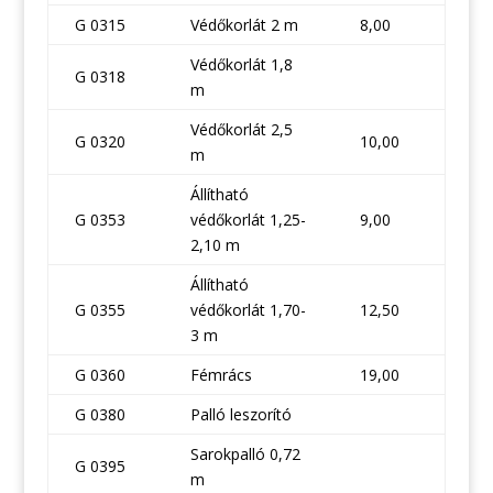
G 0315
Védőkorlát 2 m
8,00
Védőkorlát 1,8
G 0318
m
Védőkorlát 2,5
G 0320
10,00
m
Állítható
G 0353
védőkorlát 1,25-
9,00
2,10 m
Állítható
G 0355
védőkorlát 1,70-
12,50
3 m
G 0360
Fémrács
19,00
G 0380
Palló leszorító
Sarokpalló 0,72
G 0395
m