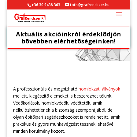
+36 30 9438 363
toth@grafrendszer.hu
Aktuális akcióinkról érdeklõdjön
bõvebben elérhetõségeinken!
A professzionális és megbízható
homlokzati állványok
mellett, kiegészítő elemeket is beszerezhet tőlünk.
Védőkorlátok, homlokvédők, védőtetők, amik
nélkülözhetetlenek a biztonság szempontjából, de
olyan építőipari segédeszközöket is rendelhet itt, amik
praktikus és gyors munkavégzést tesznek lehetővé
minden körülmény között.