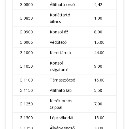
G 0800
Állítható orsó
4,42
Korláttartó
G 0850
1,00
bilincs
G 0900
Konzol 65
8,00
G 0906
Védőtető
15,00
G 1000
Kerettároló
44,00
Konzol
G 1050
9,00
csigatartó
G 1100
Támasztócső
16,00
G 1150
Állítható láb
5,50
Kerék orsós
G 1250
7,00
talppal
G 1300
Lépcsőkorlát
15,00
G 1350
Állványlépcső
30,00