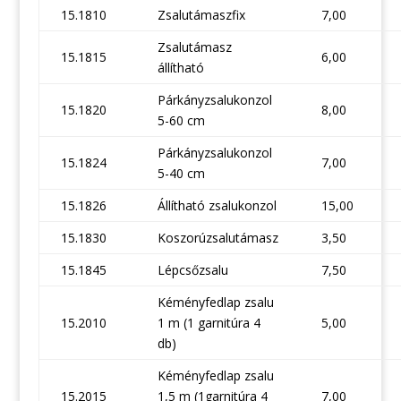
15.1810
Zsalutámaszfix
7,00
Zsalutámasz
15.1815
6,00
állítható
Párkányzsalukonzol
15.1820
8,00
5-60 cm
Párkányzsalukonzol
15.1824
7,00
5-40 cm
15.1826
Állítható zsalukonzol
15,00
15.1830
Koszorúzsalutámasz
3,50
15.1845
Lépcsőzsalu
7,50
Kéményfedlap zsalu
15.2010
1 m (1 garnitúra 4
5,00
db)
Kéményfedlap zsalu
15.2015
1,5 m (1garnitúra 4
7,00