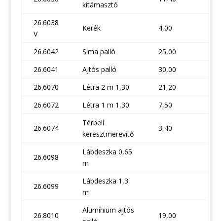
kitámasztó
26.6038
Kerék
4,00
V
26.6042
Sima palló
25,00
26.6041
Ajtós palló
30,00
26.6070
Létra 2 m 1,30
21,20
26.6072
Létra 1 m 1,30
7,50
Térbeli
26.6074
3,40
keresztmerevítő
Lábdeszka 0,65
26.6098
m
Lábdeszka 1,3
26.6099
m
Alumínium ajtós
26.8010
19,00