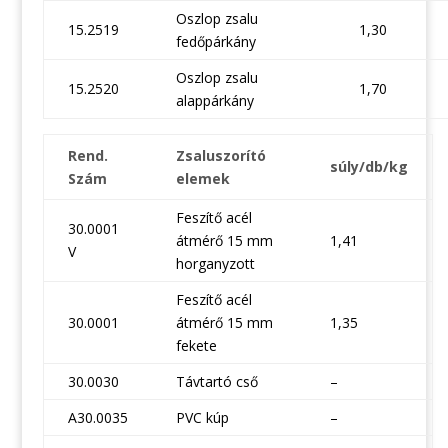
Oszlop zsalu
15.2519
1,30
fedőpárkány
Oszlop zsalu
15.2520
1,70
alappárkány
Rend.
Zsaluszorító
súly/db/kg
Szám
elemek
Feszítő acél
30.0001
átmérő 15 mm
1,41
V
horganyzott
Feszítő acél
30.0001
átmérő 15 mm
1,35
fekete
30.0030
Távtartó cső
–
A30.0035
PVC kúp
–